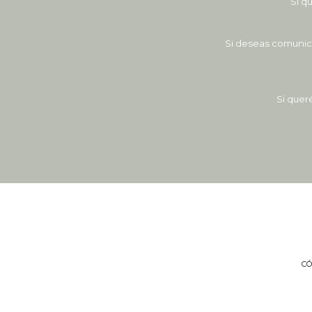
Si q
Si deseas comunica
Si quer
C