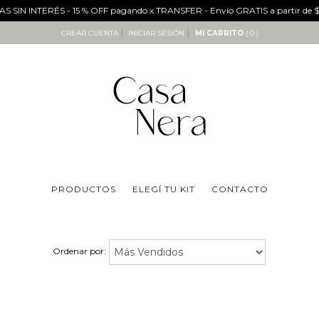
S SIN INTERÉS - 15 % OFF pagando x TRANSFER - Envío GRATIS a partir de
CREAR CUENTA
INICIAR SESIÓN
MI CARRITO
( 0 )
PRODUCTOS
ELEGÍ TU KIT
CONTACTO
Ordenar por: