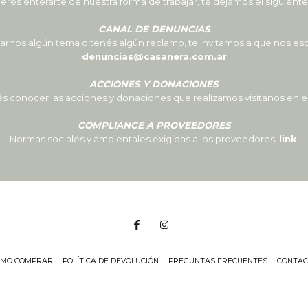
uerés enterarte de nuestra forma de trabajar, te dejamos el siguient
CANAL DE DENUNCIAS
rnos algún tema o tenés algún reclamo, te invitamos a que nos esc
denuncias@casanera.com.ar
ACCIONES Y DONACIONES
és conocer las acciones y donaciones que realizamos visitanos en 
COMPLIANCE A PROVEEDORES
Normas sociales y ambientales exigidas a los proveedores:
link
.
ÓMO COMPRAR
POLÍTICA DE DEVOLUCIÓN
PREGUNTAS FRECUENTES
CONTAC