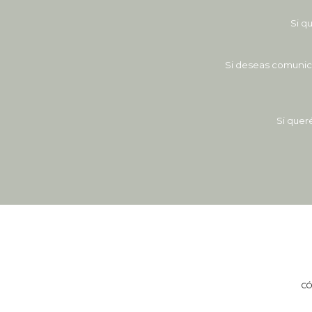
Si q
Si deseas comunica
Si quer
C