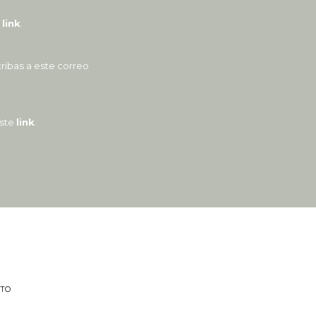
e
link
.
ribas a este correo
este
link
.
TO