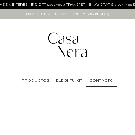
S SIN INTERÉS - 15 % OFF pagando x TRANSFER - Envío GRATIS a partir de
CREAR CUENTA
INICIAR SESIÓN
MI CARRITO
( 0 )
PRODUCTOS
ELEGÍ TU KIT
CONTACTO