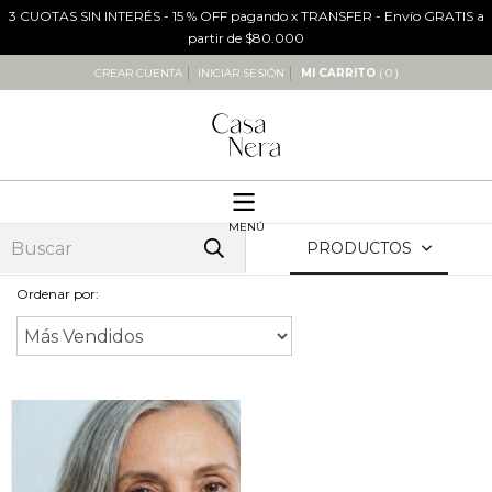
3 CUOTAS SIN INTERÉS - 15 % OFF pagando x TRANSFER - Envío GRATIS a
partir de $80.000
CREAR CUENTA
INICIAR SESIÓN
MI CARRITO
( 0 )
MENÚ
PRODUCTOS
Ordenar por: